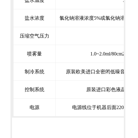
盐水温度
35℃±
盐水浓度
氯化钠溶液浓度5%或氯化钠溶液浓度5%中
压缩空气压力
1.00±
喷雾量
1.0~2.0ml/80cm2
制冷系统
原装欧美进口全密闭低噪音高低温全用
控制系统
原装进口彩色液晶显示
电源
电源线位于机器后面220V±5%V /50±