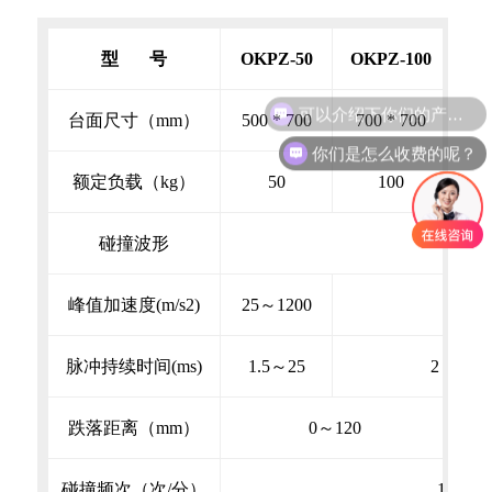
型
号
OKPZ-50
OKPZ-100
OK
可以介绍下你们的产品么？
台面尺寸（mm）
500 * 700
700 * 700
8
你们是怎么收费的呢？
额定负载（kg）
50
100
碰撞波形
峰值加速度(m/s2)
25～1200
脉冲持续时间(ms)
1.5～25
2～25
跌落距离（mm）
0～120
碰撞频次（次/分）
1～120