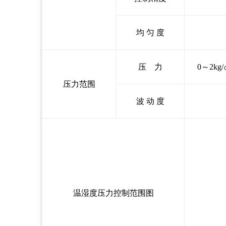
均 匀 度
压 力
0～2kg
压力范围
波 动 度
温湿度压力控制范围图