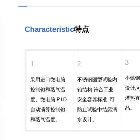
Characteristic
特点
3
1
2
不锈
采用进口微电脑
不锈钢圆型试验内
设计,
控制饱和蒸气温
箱结构,符合工业
潜热
度、微电脑 P.I.D
安全容器标准, 可
品。
自动演算控制饱
防止试验中结露滴
和蒸气温度。
水设计。