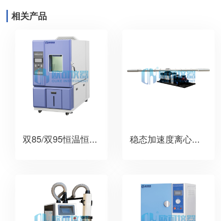
相关产品
双85/双95恒温恒湿试验箱
稳态加速度离心试验机（转臂）