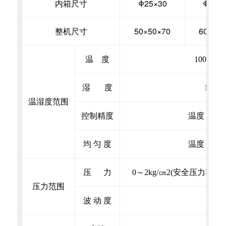
内箱尺寸
Φ25×
30
Φ30×
整机尺寸
50×
50
×
70
60×
85
温
度
100℃～
湿 度
100
温湿度范围
控制精度
温度；±0.5
均 匀 度
温度：±2.0
压 力
0～2kg/㎝2(安全压力容量3Kg
压力范围
波 动 度