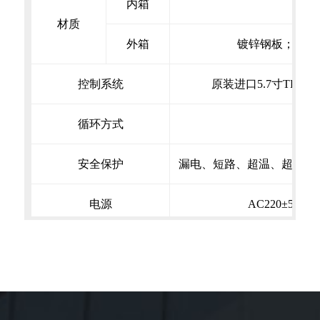
内箱
S
材质
外箱
镀锌钢板；表面喷
控制系统
原装进口5.7寸TFT
循环方式
水蒸
安全保护
漏电、短路、超温、超压（
电源
AC220±5%V /