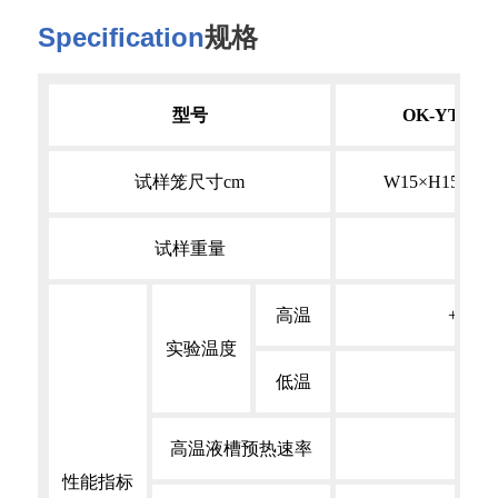
Specification
规格
型号
OK-YT-01
试样笼尺寸cm
W15×H15×D1
试样重量
高温
+30℃
实验温度
低温
A
高温液槽预热速率
性能指标