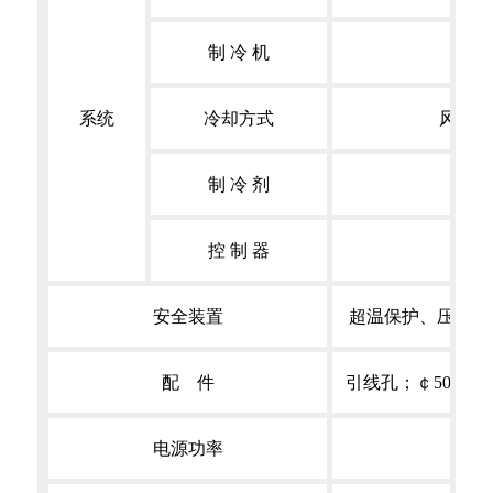
制 冷 机
全（
系统
冷却方式
风冷式
制 冷 剂
R4
控 制 器
原装
安全装置
超温保护、压缩机
配 件
引线孔；￠50mm
电源功率