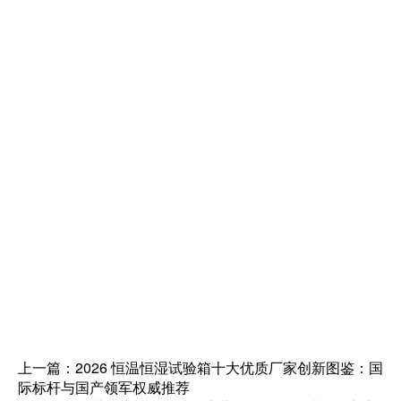
或
日本爱斯佩克
，适合军工、航空航天、半导体等高
端领域。
预算中等，聚焦民用领域与定制化需求
：选
东莞市高
天、宏展科技、上海林频
，性能均衡、价格适中、售
后便捷，适配电子、五金、塑胶等中小企业需求。
军工 / 航空航天领域，注重资质与品质
：选
广州五
所
，军工背景、资质权威、品质可靠。
医药 / 食品 / 科研领域，注重稳定性与合规性
：选
德
国宾德
，符合 FDA、GAMP5 等标准，稳定性强、能
耗低。
上一篇：2026 恒温恒湿试验箱十大优质厂家创新图鉴：国
际标杆与国产领军权威推荐